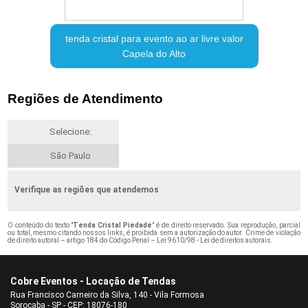
tenda cristal para evento ao ar livre valor
Capela do Alto
Regiões de Atendimento
Selecione:
São Paulo
Verifique as regiões que atendemos
O conteúdo do texto "
Tenda Cristal Piedade
" é de direito reservado. Sua reprodução, parcial
ou total, mesmo citando nossos links, é proibida sem a autorização do autor. Crime de violação
de direito autoral – artigo 184 do Código Penal –
Lei 9610/98 - Lei de direitos autorais
.
Cobre Eventos - Locação de Tendas
Rua Francisco Carneiro da Silva, 140 - Vila Formosa
Sorocaba - SP - CEP: 18076-180