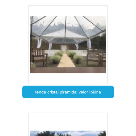
tenda cristal piramidal valor Ibiúna