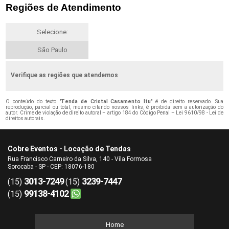
Regiões de Atendimento
Selecione:
São Paulo
Verifique as regiões que atendemos
O conteúdo do texto "
Tenda de Cristal Casamento Itu
" é de direito reservado. Sua
reprodução, parcial ou total, mesmo citando nossos links, é proibida sem a autorização do
autor. Crime de violação de direito autoral – artigo 184 do Código Penal –
Lei 9610/98 - Lei de
direitos autorais
.
Cobre Eventos - Locação de Tendas
Rua Francisco Carneiro da Silva, 140 - Vila Formosa
Sorocaba - SP - CEP: 18076-180
3013-7249
3239-7447
(15)
(15)
99138-4102
(15)
Home