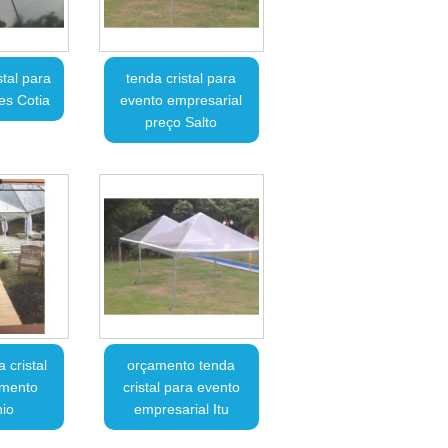
stal para
tenda cristal para
es Cotia
evento empresarial
preço Salto
 cristal
orçamento tenda
amento
cristal para evento
io
empresarial Itu