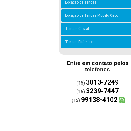
Locação de Tendas
Locação de Tendas Modelo Circo
Tendas Cristal
Tendas Pirâmides
Entre em contato pelos
telefones
3013-7249
(15)
3239-7447
(15)
99138-4102
(15)