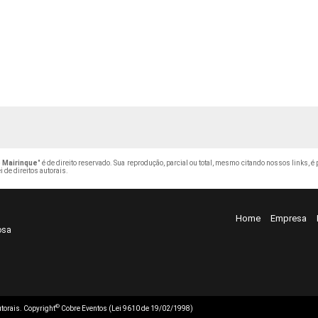
 Mairinque
" é de direito reservado. Sua reprodução, parcial ou total, mesmo citando nossos links, é
i de direitos autorais
.
Home
Empresa
osa
©
autorais. Copyright
Cobre Eventos (Lei 9610 de 19/02/1998)