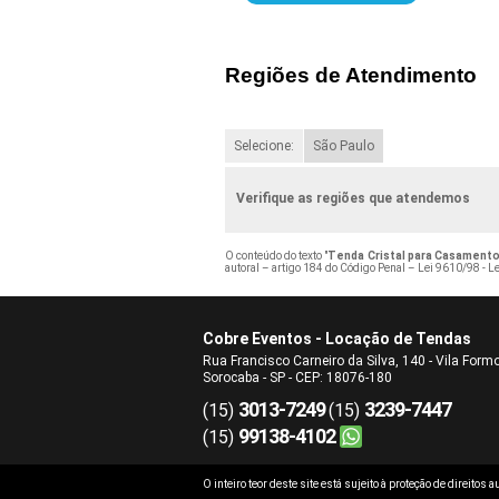
Regiões de Atendimento
Selecione:
São Paulo
Verifique as regiões que atendemos
O conteúdo do texto "
Tenda Cristal para Casamento
autoral – artigo 184 do Código Penal –
Lei 9610/98 - Le
Cobre Eventos - Locação de Tendas
Rua Francisco Carneiro da Silva, 140 - Vila Form
Sorocaba - SP - CEP: 18076-180
3013-7249
3239-7447
(15)
(15)
99138-4102
(15)
O inteiro teor deste site está sujeito à proteção de direitos 