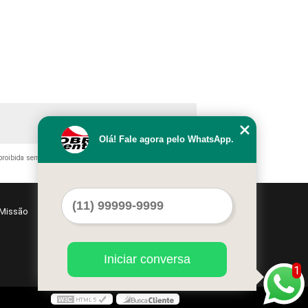
Olá! Fale agora pelo WhatsApp.
 proibida sem a autorização do autor. Crime de violação de direito
Missão
Serviços
Contato
Mapa do site
Iniciar conversa
1