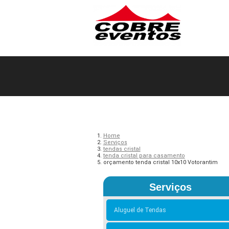
Home
Serviços
tendas cristal
tenda cristal para casamento
orçamento tenda cristal 10x10 Votorantim
Serviços
Aluguel de Tendas