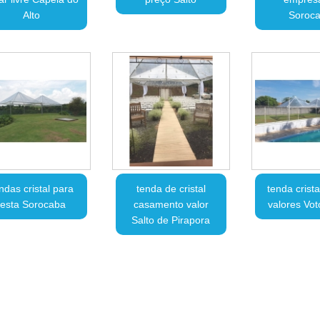
Alto
Soroc
ndas cristal para
tenda de cristal
tenda crist
festa Sorocaba
casamento valor
valores Vot
Salto de Pirapora