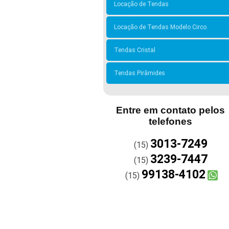
Locação de Tendas
Locação de Tendas Modelo Circo
Tendas Cristal
Tendas Pirâmides
Entre em contato pelos
telefones
3013-7249
(15)
3239-7447
(15)
99138-4102
(15)