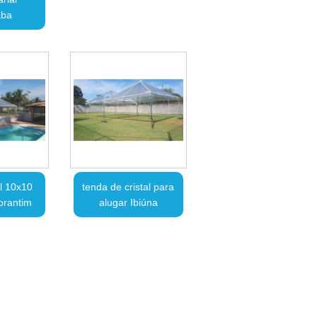
aba
al 10x10
tenda de cristal para
orantim
alugar Ibiúna