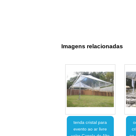
Imagens relacionadas
tenda cristal para
o
evento ao ar livre
cr
valor Capela do Alto
ao 