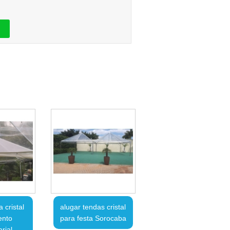
 cristal
alugar tendas cristal
ento
para festa Sorocaba
rial