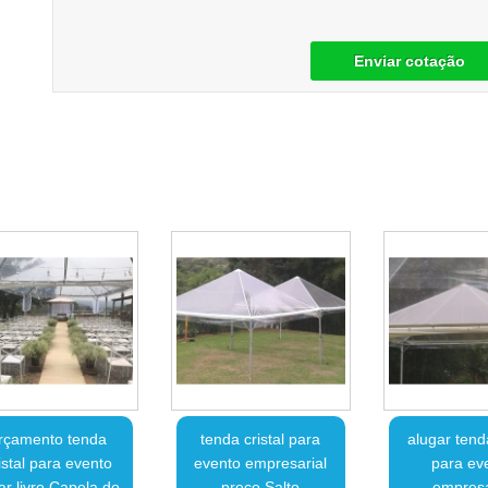
Enviar cotação
rçamento tenda
tenda cristal para
alugar tenda
istal para evento
evento empresarial
para ev
ar livre Capela do
preço Salto
empresa