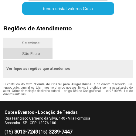
tenda cristal valores Cotia
Regiões de Atendimento
Selecione:
São Paulo
Verifique as regiões que atendemos
O conteúdo do texto "
Tenda de Cristal para Alugar Ibiúna
" é de direito reservado. Sua
reprodução, parcial ou total, mesmo citando nossos links, é proibida sem a autorização do
autor. Crime de violação de direito autoral – artigo 184 do Código Penal –
Lei 9610/98 - Lei de
direitos autorais
.
Cobre Eventos - Locação de Tendas
Rua Francisco Carneiro da Silva, 140 - Vila Formosa
Sorocaba - SP - CEP: 18076-180
3013-7249
3239-7447
(15)
(15)