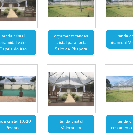
tenda cristal
orçamento tendas
tenda cr
piramidal valor
cristal para festa
piramidal Vo
Capela do Alto
Salto de Pirapora
nda cristal 10x10
tenda cristal
tenda cr
Piedade
Votorantim
casamento 