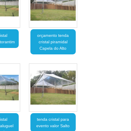
istal
orçamento tenda
torantim
cristal piramidal
Capela do Alto
istal
tenda cristal para
aluguel
evento valor Salto