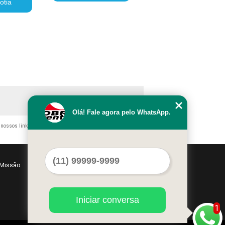
otia
Olá! Fale agora pelo WhatsApp.
o nossos links, é proibida sem a autorização do autor. Crime de
Missão
Serviços
Contato
Mapa do site
Iniciar conversa
1