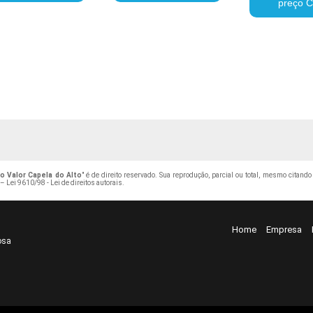
preço C
o Valor Capela do Alto
" é de direito reservado. Sua reprodução, parcial ou total, mesmo citand
 –
Lei 9610/98 - Lei de direitos autorais
.
Home
Empresa
osa