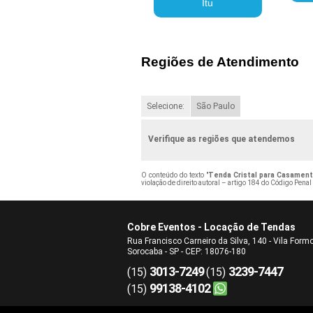
Itu
Regiões de Atendimento
Selecione:
São Paulo
Verifique as regiões que atendemos
O conteúdo do texto "
Tenda Cristal para Casament
violação de direito autoral – artigo 184 do Código Penal
Cobre Eventos - Locação de Tendas
Rua Francisco Carneiro da Silva, 140 - Vila Form
Sorocaba - SP - CEP: 18076-180
3013-7249
3239-7447
(15)
(15)
99138-4102
(15)