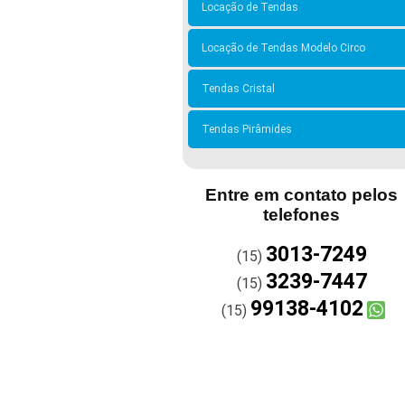
Locação de Tendas
Locação de Tendas Modelo Circo
Tendas Cristal
Tendas Pirâmides
Entre em contato pelos
telefones
3013-7249
(15)
3239-7447
(15)
99138-4102
(15)