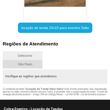
locação de tenda 10x10 para eventos Salto
Regiões de Atendimento
Selecione:
São Paulo
Verifique as regiões que atendemos
O conteúdo do texto "
Locação de Tenda Valor Salto
" é de direito reservado. Sua reprodução,
parcial ou total, mesmo citando nossos links, é proibida sem a autorização do autor. Crime de
violação de direito autoral – artigo 184 do Código Penal –
Lei 9610/98 - Lei de direitos autorais
.
Cobre Eventos - Locação de Tendas