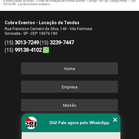
a autorização do autor. Crime de violação de direito autoral – artigo 184 do Código Penal –
Lei
9610/98 - Lei de direitos autorais
.
Cobre Eventos - Locação de Tendas
Rua Francisco Carneiro da Silva, 140 - Vila Formosa
Sorocaba - SP - CEP: 18076-180
3013-7249
3239-7447
(15)
(15)
99138-4102
(15)
Home
Empresa
Missão
Olá! Fale agora pelo WhatsApp.
Serviços