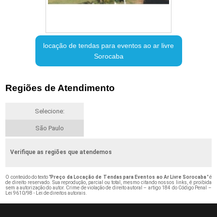
locação de tendas para eventos ao ar livre
Sorocaba
Regiões de Atendimento
Selecione:
São Paulo
Verifique as regiões que atendemos
O conteúdo do texto "
Preço da Locação de Tendas para Eventos ao Ar Livre Sorocaba
" é
de direito reservado. Sua reprodução, parcial ou total, mesmo citando nossos links, é proibida
sem a autorização do autor. Crime de violação de direito autoral – artigo 184 do Código Penal –
Lei 9610/98 - Lei de direitos autorais
.