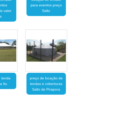
ntos
para eventos preço
s valor
Salto
a
 tenda
preço de locação de
a Itu
tendas e coberturas
Salto de Pirapora