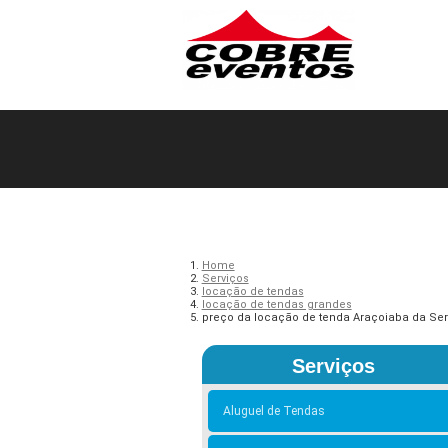
Home
Serviços
locação de tendas
locação de tendas grandes
preço da locação de tenda Araçoiaba da Ser
Serviços
Aluguel de Tendas