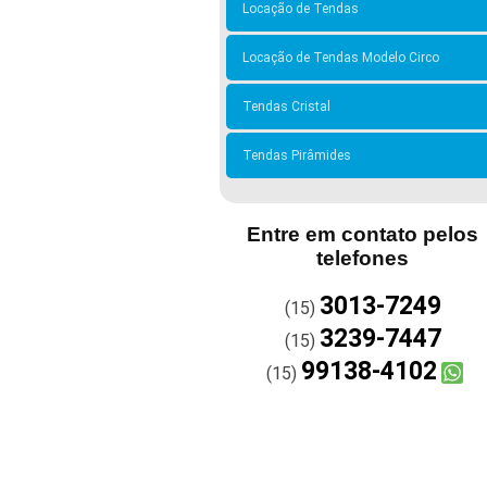
Locação de Tendas
Locação de Tendas Modelo Circo
Tendas Cristal
Tendas Pirâmides
Entre em contato pelos
telefones
3013-7249
(15)
3239-7447
(15)
99138-4102
(15)