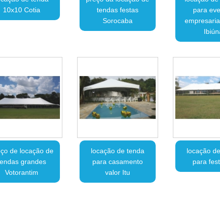
10x10 Cotia
tendas festas
para eve
Sorocaba
empresariai
Ibiún
ço de locação de
locação de tenda
locação de
tendas grandes
para casamento
para fest
Votorantim
valor Itu