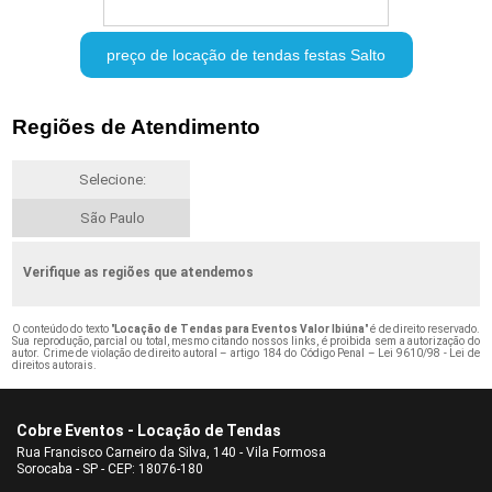
preço de locação de tendas festas Salto
Regiões de Atendimento
Selecione:
São Paulo
Verifique as regiões que atendemos
O conteúdo do texto "
Locação de Tendas para Eventos Valor Ibiúna
" é de direito reservado.
Sua reprodução, parcial ou total, mesmo citando nossos links, é proibida sem a autorização do
autor. Crime de violação de direito autoral – artigo 184 do Código Penal –
Lei 9610/98 - Lei de
direitos autorais
.
Cobre Eventos - Locação de Tendas
Rua Francisco Carneiro da Silva, 140 - Vila Formosa
Sorocaba - SP - CEP: 18076-180