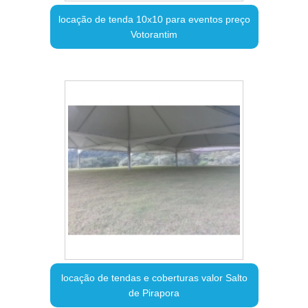
locação de tenda 10x10 para eventos preço
Votorantim
locação de tendas e coberturas valor Salto
de Pirapora