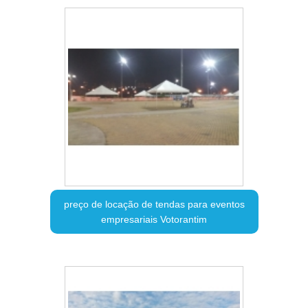
preço de locação de tendas para eventos
empresariais Votorantim