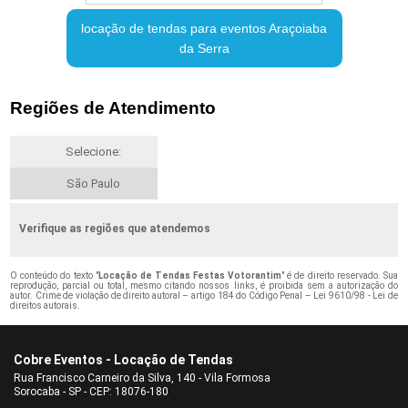
locação de tendas para eventos Araçoiaba
da Serra
Regiões de Atendimento
Selecione:
São Paulo
Verifique as regiões que atendemos
O conteúdo do texto "
Locação de Tendas Festas Votorantim
" é de direito reservado. Sua
reprodução, parcial ou total, mesmo citando nossos links, é proibida sem a autorização do
autor. Crime de violação de direito autoral – artigo 184 do Código Penal –
Lei 9610/98 - Lei de
direitos autorais
.
Cobre Eventos - Locação de Tendas
Rua Francisco Carneiro da Silva, 140 - Vila Formosa
Sorocaba - SP - CEP: 18076-180