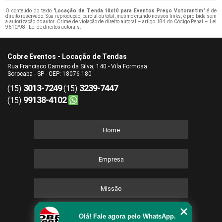
O conteúdo do texto "
Locação de Tenda 10x10 para Eventos Preço Votorantim
" é de
direito reservado. Sua reprodução, parcial ou total, mesmo citando nossos links, é proibida sem
a autorização do autor. Crime de violação de direito autoral – artigo 184 do Código Penal –
Lei
9610/98 - Lei de direitos autorais
.
Cobre Eventos - Locação de Tendas
Rua Francisco Carneiro da Silva, 140 - Vila Formosa
Sorocaba - SP - CEP: 18076-180
3013-7249
3239-7447
(15)
(15)
99138-4102
(15)
Home
Empresa
Missão
Olá! Fale agora pelo WhatsApp.
Serviços