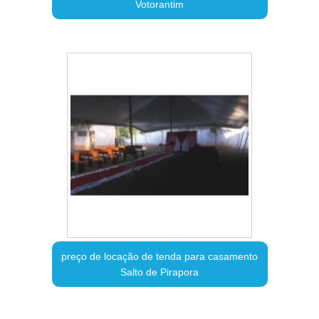
Votorantim
preço de locação de tenda para casamento
Salto de Pirapora