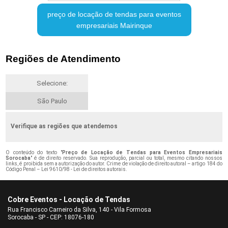
preço de locação de tendas para eventos
empresariais Mairinque
Regiões de Atendimento
Selecione:
São Paulo
Verifique as regiões que atendemos
O conteúdo do texto "
Preço de Locação de Tendas para Eventos Empresariais
Sorocaba
" é de direito reservado. Sua reprodução, parcial ou total, mesmo citando nossos
links, é proibida sem a autorização do autor. Crime de violação de direito autoral – artigo 184 do
Código Penal –
Lei 9610/98 - Lei de direitos autorais
.
Cobre Eventos - Locação de Tendas
Rua Francisco Carneiro da Silva, 140 - Vila Formosa
Sorocaba - SP - CEP: 18076-180