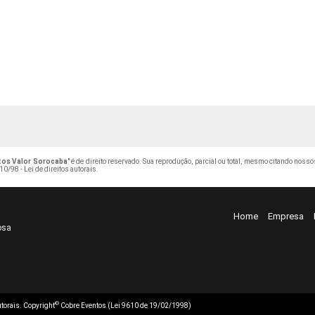
tos Valor Sorocaba
" é de direito reservado. Sua reprodução, parcial ou total, mesmo citando nosso
10/98 - Lei de direitos autorais
.
Home
Empresa
osa
©
autorais. Copyright
Cobre Eventos (Lei 9610 de 19/02/1998)