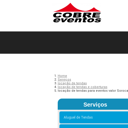
Home
Serviços
locação de tendas
locação de tendas e coberturas
locação de tendas para eventos valor Soroc
Serviços
Aluguel de Tendas