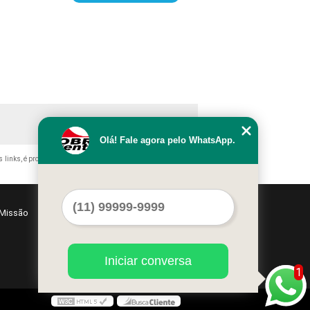
Olá! Fale agora pelo WhatsApp.
s links, é proibida sem a autorização do autor. Crime de violação
Missão
Serviços
Contato
Mapa do site
Iniciar conversa
1