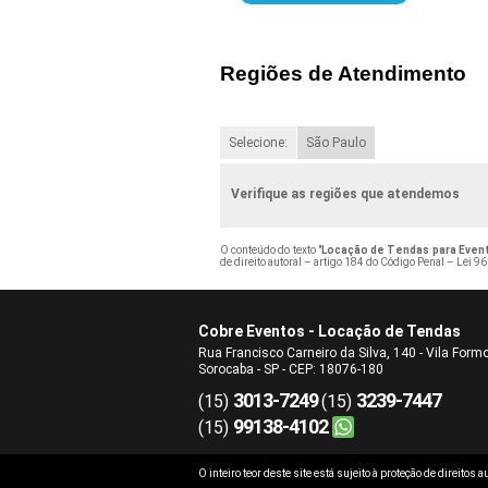
Regiões de Atendimento
Selecione:
São Paulo
Verifique as regiões que atendemos
O conteúdo do texto "
Locação de Tendas para Even
de direito autoral – artigo 184 do Código Penal –
Lei 96
Cobre Eventos - Locação de Tendas
Rua Francisco Carneiro da Silva, 140 - Vila Form
Sorocaba - SP - CEP: 18076-180
3013-7249
3239-7447
(15)
(15)
99138-4102
(15)
O inteiro teor deste site está sujeito à proteção de direitos 