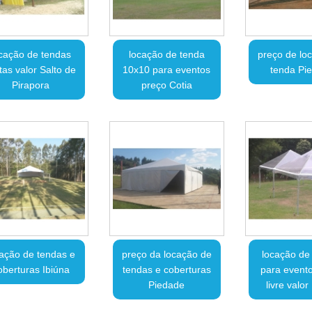
cação de tendas
locação de tenda
preço de lo
tas valor Salto de
10x10 para eventos
tenda Pi
Pirapora
preço Cotia
cação de tendas e
preço da locação de
locação de
oberturas Ibiúna
tendas e coberturas
para evento
Piedade
livre valor