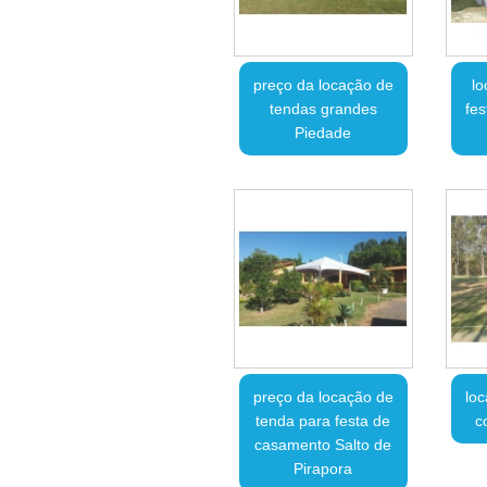
preço da locação de
lo
tendas grandes
fes
Piedade
preço da locação de
lo
tenda para festa de
c
casamento Salto de
Pirapora