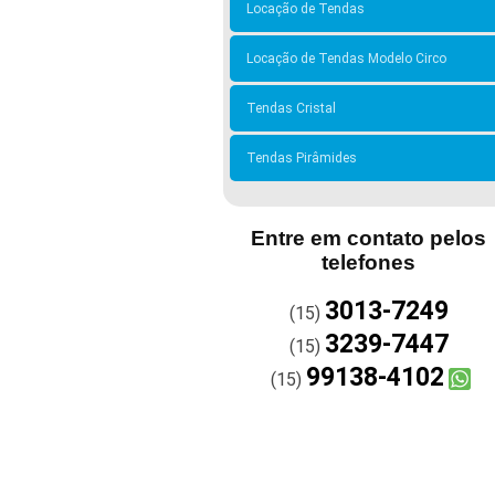
Locação de Tendas
Locação de Tendas Modelo Circo
Tendas Cristal
Tendas Pirâmides
Entre em contato pelos
telefones
3013-7249
(15)
3239-7447
(15)
99138-4102
(15)