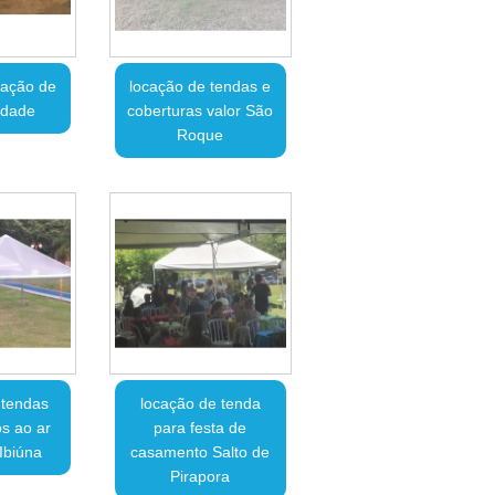
cação de
locação de tendas e
edade
coberturas valor São
Roque
 tendas
locação de tenda
s ao ar
para festa de
 Ibiúna
casamento Salto de
Pirapora