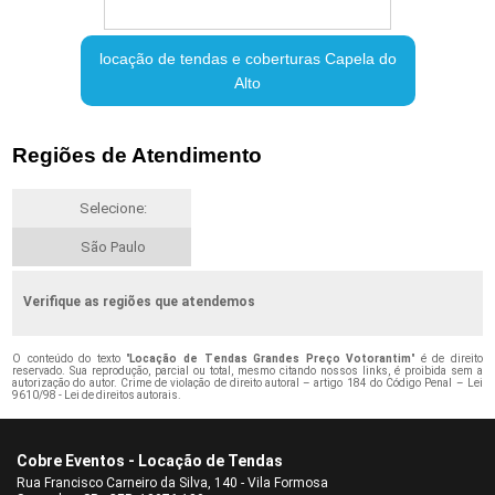
locação de tendas e coberturas Capela do
Alto
Regiões de Atendimento
Selecione:
São Paulo
Verifique as regiões que atendemos
O conteúdo do texto "
Locação de Tendas Grandes Preço Votorantim
" é de direito
reservado. Sua reprodução, parcial ou total, mesmo citando nossos links, é proibida sem a
autorização do autor. Crime de violação de direito autoral – artigo 184 do Código Penal –
Lei
9610/98 - Lei de direitos autorais
.
Cobre Eventos - Locação de Tendas
Rua Francisco Carneiro da Silva, 140 - Vila Formosa