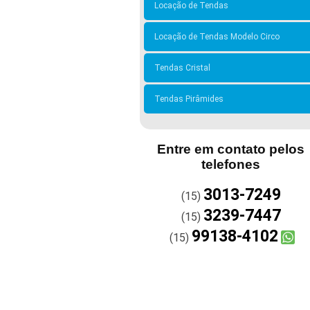
Locação de Tendas
Locação de Tendas Modelo Circo
Tendas Cristal
Tendas Pirâmides
Entre em contato pelos
telefones
3013-7249
(15)
3239-7447
(15)
99138-4102
(15)