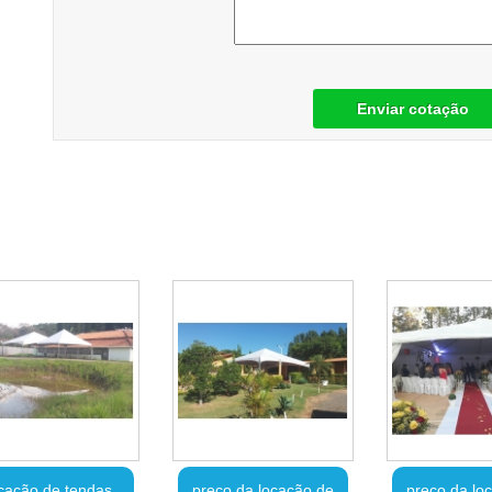
Enviar cotação
cação de tendas
preço da locação de
preço da lo