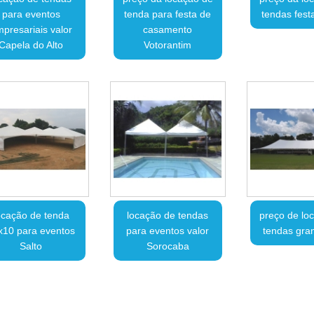
para eventos
tenda para festa de
tendas fest
presariais valor
casamento
Capela do Alto
Votorantim
ocação de tenda
locação de tendas
preço de lo
x10 para eventos
para eventos valor
tendas gran
Salto
Sorocaba