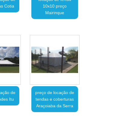
as Cotia
10x10 preço
Mairinque
cação de
preço de locação de
des Itu
tendas e coberturas
Araçoiaba da Serra