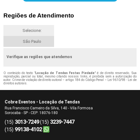
Regiões de Atendimento
Selecione:
São Paulo
Verifique as regiões que atendemos
O conteúdo do texto "
Locação de Tendas Festas Piedade
" é de direito reservado. Sua
reprodução, parcial ou total, mesmo citando nossos links, é proibida sem a autorização do
autor. Crime de violação de direito autoral – artigo 184 do Código Penal –
Lei 9610/98 - Lei de
direitos autorais
.
Cobre Eventos - Locação de Tendas
Rua Francisco Carneiro da Silva, 140 - Vila Formosa
Sorocaba - SP - CEP: 18076-180
3013-7249
3239-7447
(15)
(15)
99138-4102
(15)