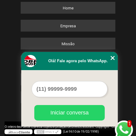
Home
Empresa
Missão
Olá! Fale agora pelo WhatsApp.
Serviços
Contato
Mapa do site
Iniciar conversa
1
©
O inteiro teor deste site está sujeito à proteção de direitos autorais. Copyright
Cobre Eventos
(Lei 9610 de 19/02/1998)