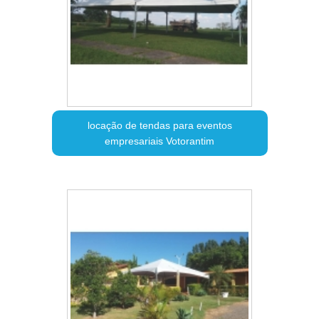
locação de tendas para eventos
empresariais Votorantim