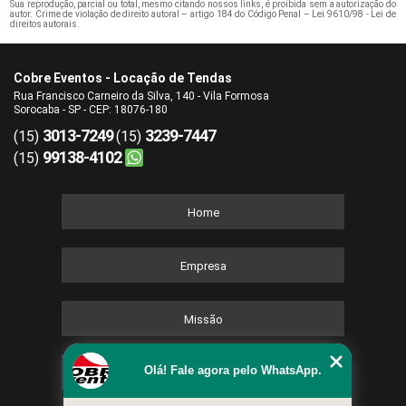
Sua reprodução, parcial ou total, mesmo citando nossos links, é proibida sem a autorização do
autor. Crime de violação de direito autoral – artigo 184 do Código Penal –
Lei 9610/98 - Lei de
direitos autorais
.
Cobre Eventos - Locação de Tendas
Rua Francisco Carneiro da Silva, 140 - Vila Formosa
Sorocaba - SP - CEP: 18076-180
3013-7249
3239-7447
(15)
(15)
99138-4102
(15)
Home
Empresa
Missão
Olá! Fale agora pelo WhatsApp.
Serviços