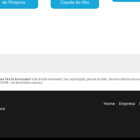
de Pirapora
Capela do Alto
ara Festa Sorocaba
" é de direito reservado. Sua reprodução, parcial ou total, mesmo citando nosso
10/98 - Lei de direitos autorais
.
Home
Empresa
osa