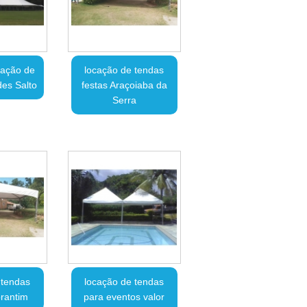
cação de
locação de tendas
es Salto
festas Araçoiaba da
Serra
 tendas
locação de tendas
orantim
para eventos valor