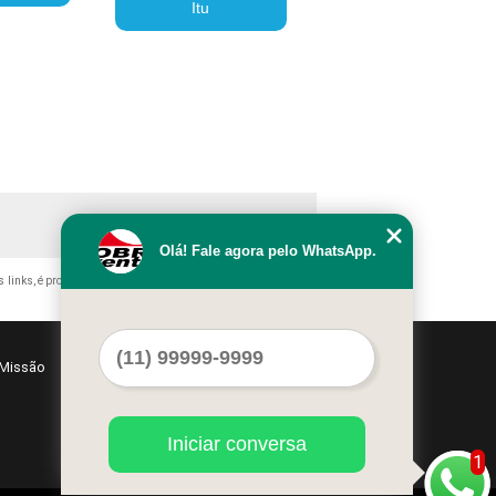
Itu
Olá! Fale agora pelo WhatsApp.
s links, é proibida sem a autorização do autor. Crime de violação
Missão
Serviços
Contato
Mapa do site
Iniciar conversa
1