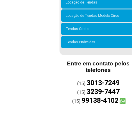
Locação de Tendas
Locação de Tendas Modelo Circo
Tendas Cristal
Tendas Pirâmides
Entre em contato pelos
telefones
3013-7249
(15)
3239-7447
(15)
99138-4102
(15)