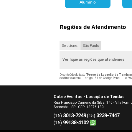
Alumínio
Regiões de Atendimento
Selecione:
São Paulo
Verifique as regiões que atendemos
O conteúdo do texto "
Preço de Locação de Tenda p
de direito autoral – artigo 184 do Código Penal –
Lei 96
Cobre Eventos - Locação de Tendas
Rua Francisco Carneiro da Silva, 140 - Vila Form
Sorocaba - SP - CEP: 18076-180
3013-7249
3239-7447
(15)
(15)
99138-4102
(15)