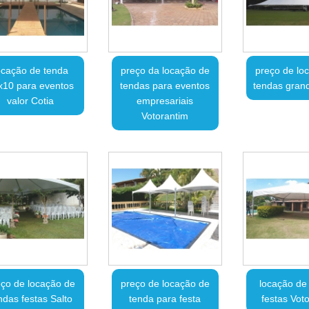
ocação de tenda
preço da locação de
preço de lo
x10 para eventos
tendas para eventos
tendas grand
valor Cotia
empresariais
Votorantim
ço de locação de
preço de locação de
locação de
ndas festas Salto
tenda para festa
festas Vot