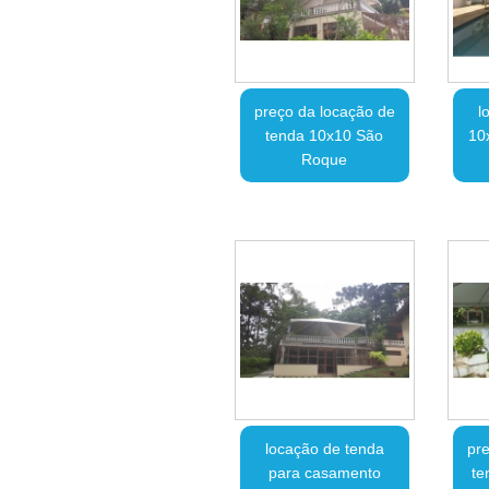
preço da locação de
l
tenda 10x10 São
10
Roque
locação de tenda
pre
para casamento
te