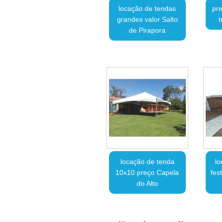
locação de tendas
pre
grandes valor Salto
t
de Pirapora
locação de tenda
lo
10x10 preço Capela
fes
do Alto