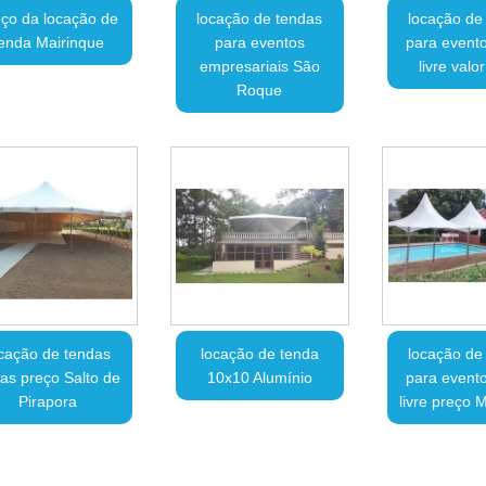
ço da locação de
locação de tendas
locação de
enda Mairinque
para eventos
para evento
empresariais São
livre valo
Roque
cação de tendas
locação de tenda
locação de
tas preço Salto de
10x10 Alumínio
para evento
Pirapora
livre preço 