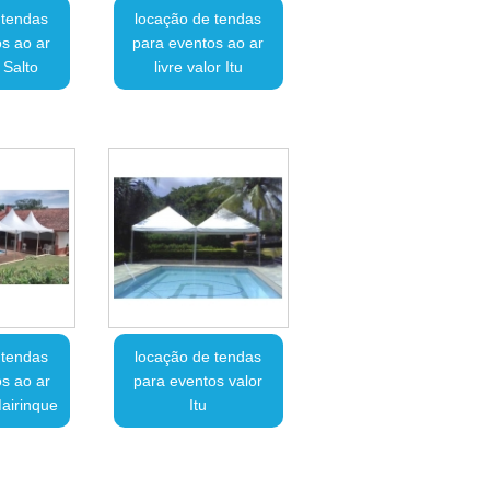
 tendas
locação de tendas
s ao ar
para eventos ao ar
r Salto
livre valor Itu
 tendas
locação de tendas
s ao ar
para eventos valor
Mairinque
Itu