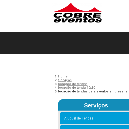
Home
Serviços
locação de tendas
locação de tenda 10x10
locação de tendas para eventos empresaria
Serviços
Aluguel de Tendas