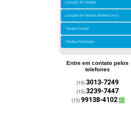
Locação de Tendas
Locação de Tendas Modelo Circo
Tendas Cristal
Tendas Pirâmides
Entre em contato pelos
telefones
3013-7249
(15)
3239-7447
(15)
99138-4102
(15)