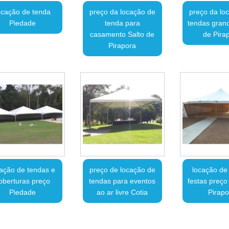
ocação de tenda
preço da locação de
preço da lo
Piedade
tenda para
tendas grand
casamento Salto de
de Pira
Pirapora
cação de tendas e
preço de locação de
locação de
oberturas preço
tendas para eventos
festas preço
Piedade
ao ar livre Cotia
Pirapo