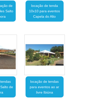
cação de
locação de tenda
es Salto
10x10 para eventos
pora
Capela do Alto
 tendas
locação de tendas
 Salto de
para eventos ao ar
ra
livre Ibiúna