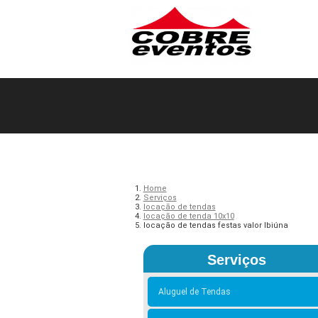
Home
Serviços
locação de tendas
locação de tenda 10x10
locação de tendas festas valor Ibiúna
Serviços
Aluguel de Tendas