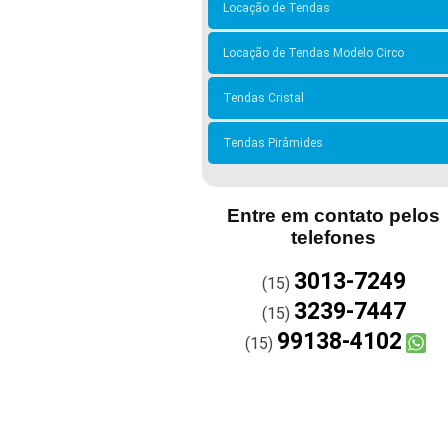
Locação de Tendas
Locação de Tendas Modelo Circo
Tendas Cristal
Tendas Pirâmides
Entre em contato pelos
telefones
3013-7249
(15)
3239-7447
(15)
99138-4102
(15)