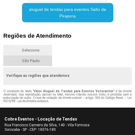
aluguel de tendas para eventos Salto de
Pirapora
Regiões de Atendimento
Selecione:
São Paulo
Verifique as regiões que atendemos
O conteúdo do texto "
Valor Aluguel de Tendas para Eventos Votorantim
" é de direito
reservado. Sua reprodução, parcial ou total, mesmo citando nossos links, é proibida sem a
autorização do autor. Crime de violação de direito autoral – artigo 184 do Código Penal –
Lei
9610/98 - Lei de direitos autorais
.
Cobre Eventos - Locação de Tendas
Rua Francisco Carneiro da Silva, 140 - Vila Formosa
Sorocaba - SP - CEP: 18076-180