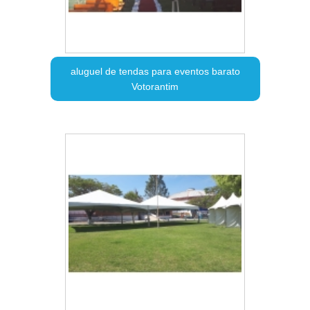
aluguel de tendas para eventos barato
Votorantim