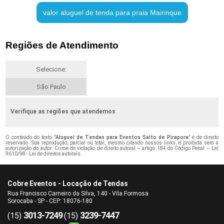
valor aluguel de tenda para praia Mairinque
Regiões de Atendimento
Selecione:
São Paulo
Verifique as regiões que atendemos
O conteúdo do texto "
Aluguel de Tendas para Eventos Salto de Pirapora
" é de direito
reservado. Sua reprodução, parcial ou total, mesmo citando nossos links, é proibida sem a
autorização do autor. Crime de violação de direito autoral – artigo 184 do Código Penal –
Lei
9610/98 - Lei de direitos autorais
.
Cobre Eventos - Locação de Tendas
Rua Francisco Carneiro da Silva, 140 - Vila Formosa
Sorocaba - SP - CEP: 18076-180
3013-7249
3239-7447
(15)
(15)