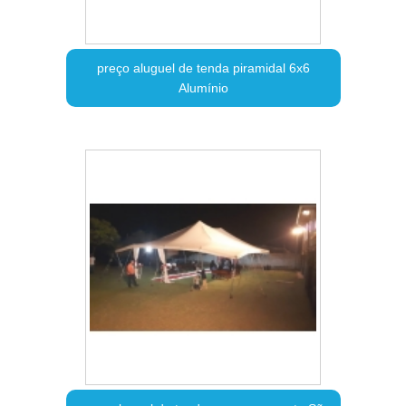
preço aluguel de tenda piramidal 6x6
Alumínio