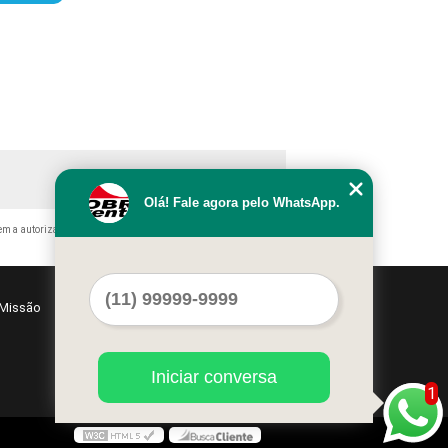
Olá! Fale agora pelo WhatsApp.
em a autorização do autor. Crime de violação de direito autoral –
Missão
Serviços
Contato
Mapa do site
Iniciar conversa
1