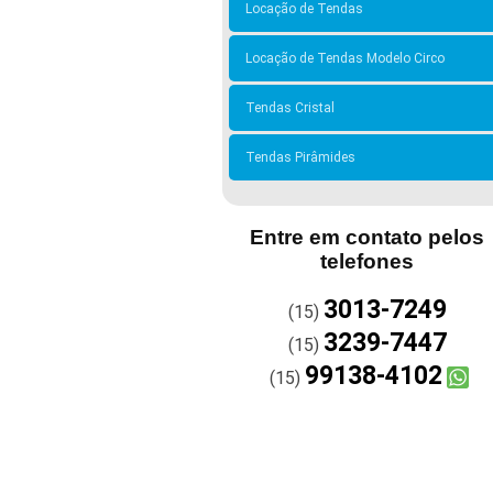
Locação de Tendas
Locação de Tendas Modelo Circo
Tendas Cristal
Tendas Pirâmides
Entre em contato pelos
telefones
3013-7249
(15)
3239-7447
(15)
99138-4102
(15)