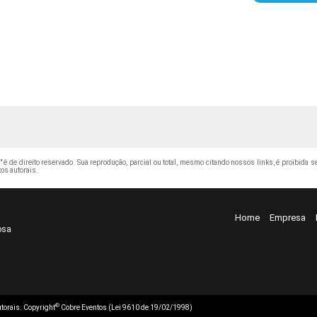
" é de direito reservado. Sua reprodução, parcial ou total, mesmo citando nossos links, é proibida s
tos autorais
.
Home
Empresa
osa
©
autorais. Copyright
Cobre Eventos (Lei 9610 de 19/02/1998)