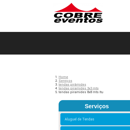
Home
Serviços
tendas pirâmides
tendas piramides 3x3 mts
tendas piramides 8x8 mts Itu
Serviços
Aluguel de Tendas