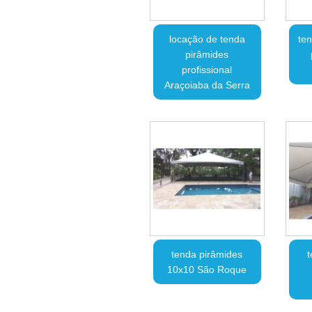
locação de tenda
ten
pirâmides
profissional
Araçoiaba da Serra
tenda pirâmides
t
10x10 São Roque