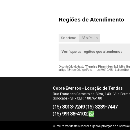
Regiões de Atendimento
Selecione:
São Paulo
Verifique as regiões que atendemos
O conteúdo do texto "
Tendas Piramides 8x8 Mts Itu
artigo 184 do Código Penal –
Lei 9610/98 - Lei de direi
Cobre Eventos - Locação de Tendas
Rua Francisco Carneiro da Silva, 140 - Vila Form
Sorocaba - SP - CEP: 18076-180
3013-7249
3239-7447
(15)
(15)
99138-4102
(15)
O inteiro teor deste site está sujeito à proteção de direitos 