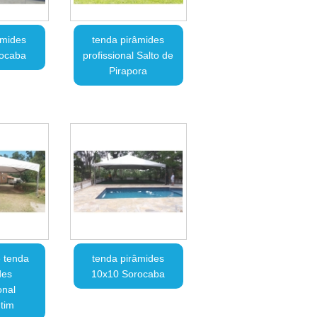
âmides
tenda pirâmides
rocaba
profissional Salto de
Pirapora
 tenda
tenda pirâmides
des
10x10 Sorocaba
onal
tim