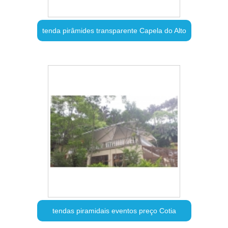
tenda pirâmides transparente Capela do Alto
tendas piramidais eventos preço Cotia