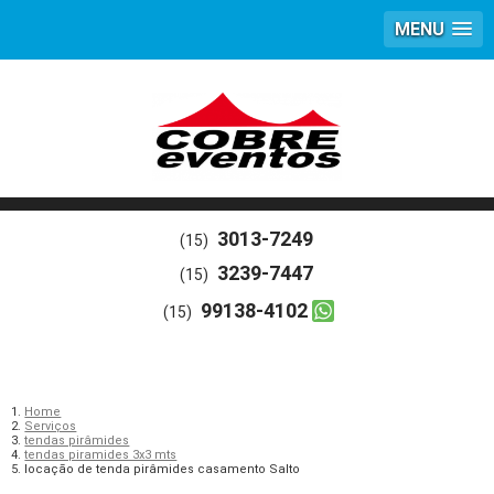
MENU
3013-7249
(15)
3239-7447
(15)
99138-4102
(15)
Home
Serviços
tendas pirâmides
tendas piramides 3x3 mts
locação de tenda pirâmides casamento Salto