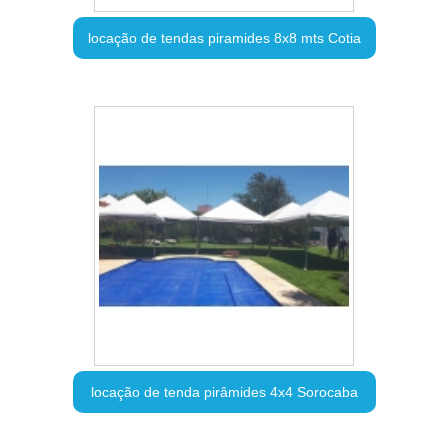
locação de tendas piramides 8x8 mts Cotia
locação de tenda pirâmides 4x4 Sorocaba