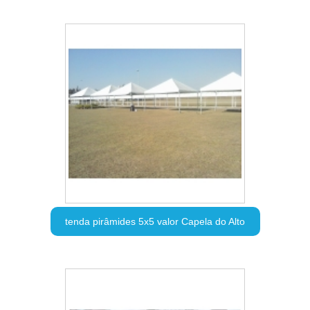
tenda pirâmides 5x5 valor Capela do Alto