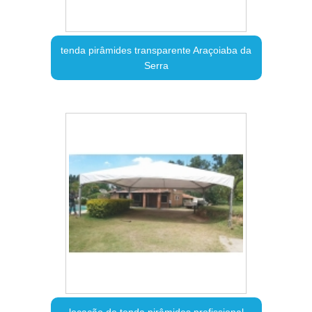
tenda pirâmides transparente Araçoiaba da
Serra
locação de tenda pirâmides profissional