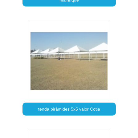
tenda pirâmides 5x5 valor Cotia