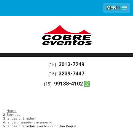
MENU
3013-7249
(15)
3239-7447
(15)
99138-4102
(15)
Home
Serviços
tendas pirâmides
tenda pirâmides casamento
tendas piramidais eventos valor São Roque