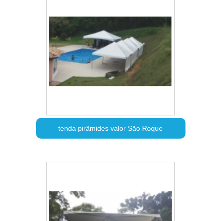
tenda pirâmides valor São Roque