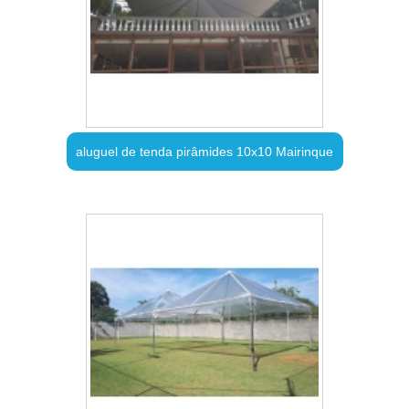
aluguel de tenda pirâmides 10x10 Mairinque