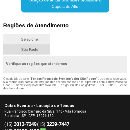
Capela do Alto
Regiões de Atendimento
Selecione:
São Paulo
Verifique as regiões que atendemos
O conteúdo do texto "
Tendas Piramidais Eventos Valor São Roque
" é de direito reservado.
Sua reprodução, parcial ou total, mesmo citando nossos links, é proibida sem a autorização do
autor. Crime de violação de direito autoral – artigo 184 do Código Penal –
Lei 9610/98 - Lei de
direitos autorais
.
Cobre Eventos - Locação de Tendas
Rua Francisco Carneiro da Silva, 140 - Vila Formosa
Sorocaba - SP - CEP: 18076-180
3013-7249
3239-7447
(15)
(15)