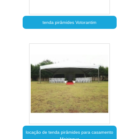
tenda pirâmides Votorantim
locação de tenda pirâmides para casamento
Mairinque