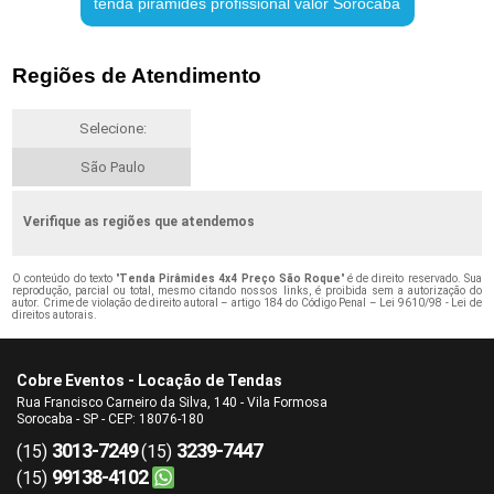
tenda pirâmides profissional valor Sorocaba
Regiões de Atendimento
Selecione:
São Paulo
Verifique as regiões que atendemos
O conteúdo do texto "
Tenda Pirâmides 4x4 Preço São Roque
" é de direito reservado. Sua
reprodução, parcial ou total, mesmo citando nossos links, é proibida sem a autorização do
autor. Crime de violação de direito autoral – artigo 184 do Código Penal –
Lei 9610/98 - Lei de
direitos autorais
.
Cobre Eventos - Locação de Tendas
Rua Francisco Carneiro da Silva, 140 - Vila Formosa
Sorocaba - SP - CEP: 18076-180
3013-7249
3239-7447
(15)
(15)
99138-4102
(15)