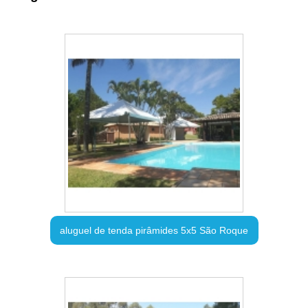
aluguel de tenda pirâmides 5x5 São Roque