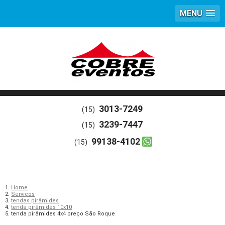
MENU
3013-7249
(15)
3239-7447
(15)
99138-4102
(15)
Home
Serviços
tendas pirâmides
tenda pirâmides 10x10
tenda pirâmides 4x4 preço São Roque