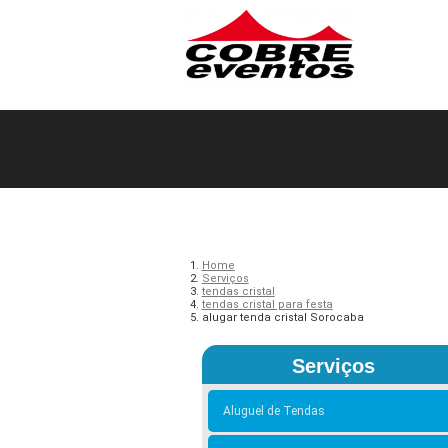
Home
Serviços
tendas cristal
tendas cristal para festa
alugar tenda cristal Sorocaba
Serviços
Aluguel de Tendas