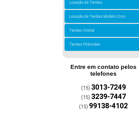
Locação de Tendas
Locação de Tendas Modelo Circo
Tendas Cristal
Tendas Pirâmides
Entre em contato pelos
telefones
3013-7249
(15)
3239-7447
(15)
99138-4102
(15)