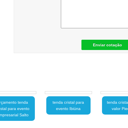
Enviar cotação
rçamento tenda
tenda cristal para
tenda crist
istal para evento
evento Ibiúna
valor Pi
mpresarial Salto