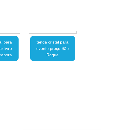
al para
tenda cristal para
r livre
evento preço São
irapora
Roque