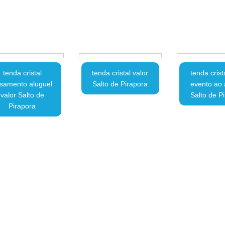
tenda cristal
tenda cristal valor
tenda crist
samento aluguel
Salto de Pirapora
evento ao a
valor Salto de
Salto de P
Pirapora