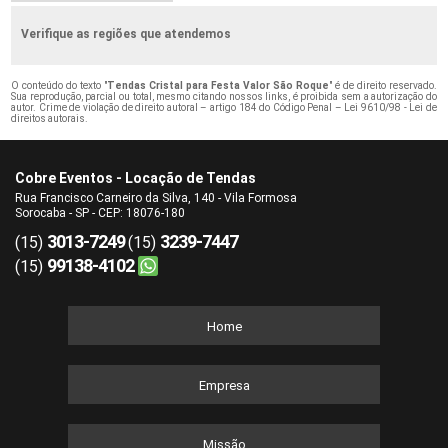
Verifique as regiões que atendemos
O conteúdo do texto "
Tendas Cristal para Festa Valor São Roque
" é de direito reservado.
Sua reprodução, parcial ou total, mesmo citando nossos links, é proibida sem a autorização do
autor. Crime de violação de direito autoral – artigo 184 do Código Penal –
Lei 9610/98 - Lei de
direitos autorais
.
Cobre Eventos - Locação de Tendas
Rua Francisco Carneiro da Silva, 140 - Vila Formosa
Sorocaba - SP - CEP: 18076-180
3013-7249
3239-7447
(15)
(15)
99138-4102
(15)
Home
Empresa
Missão