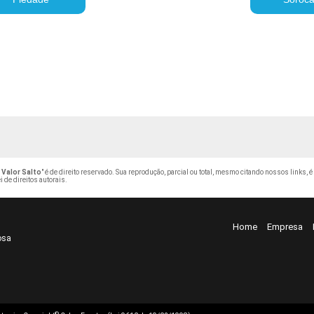
 Valor Salto
" é de direito reservado. Sua reprodução, parcial ou total, mesmo citando nossos links, é
i de direitos autorais
.
Home
Empresa
osa
©