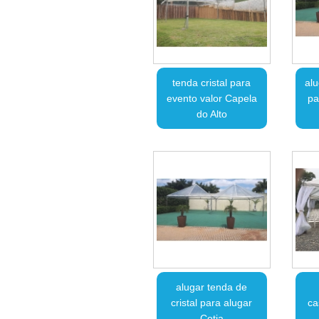
tenda cristal para
alu
evento valor Capela
pa
do Alto
alugar tenda de
cristal para alugar
ca
Cotia