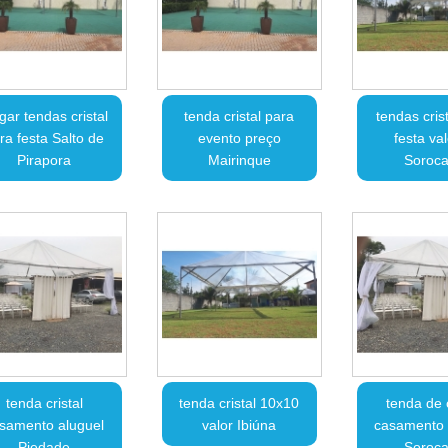
gar tendas cristal
tenda cristal para
tendas cris
ra festa Salto de
evento preço
festa va
Pirapora
Mairinque
Soroc
tenda cristal
tenda cristal 10x10
tenda de c
samento aluguel
valor Ibiúna
casamento 
Piedade
Soroc