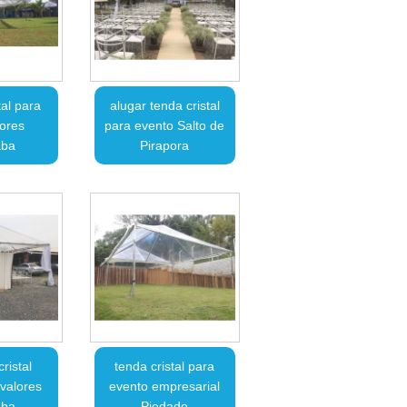
tal para
alugar tenda cristal
lores
para evento Salto de
aba
Pirapora
ristal
tenda cristal para
valores
evento empresarial
aba
Piedade