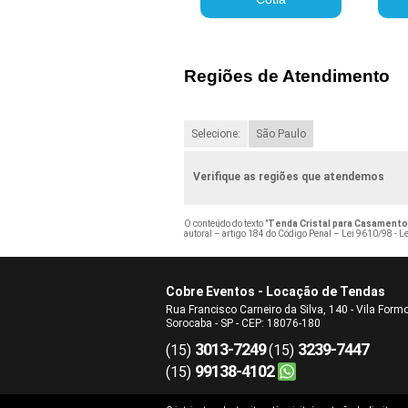
Regiões de Atendimento
Selecione:
São Paulo
Verifique as regiões que atendemos
O conteúdo do texto "
Tenda Cristal para Casamento
autoral – artigo 184 do Código Penal –
Lei 9610/98 - Le
Cobre Eventos - Locação de Tendas
Rua Francisco Carneiro da Silva, 140 - Vila Form
Sorocaba - SP - CEP: 18076-180
3013-7249
3239-7447
(15)
(15)
99138-4102
(15)