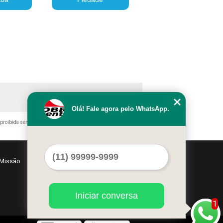
Olá! Fale agora pelo WhatsApp.
 proibida sem a autorização do autor. Crime de violação de direito
Missão
Serviços
Contato
Mapa do site
Iniciar conversa
1