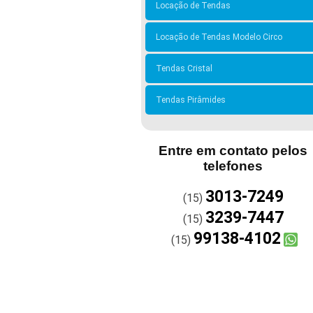
Locação de Tendas
Locação de Tendas Modelo Circo
Tendas Cristal
Tendas Pirâmides
Entre em contato pelos
telefones
3013-7249
(15)
3239-7447
(15)
99138-4102
(15)