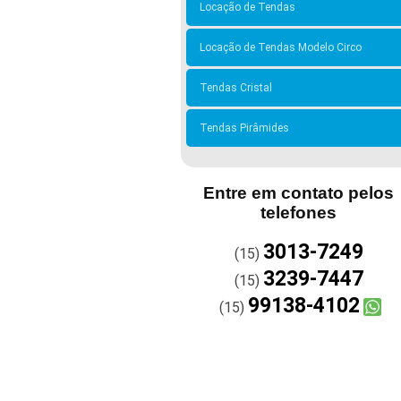
Locação de Tendas
Locação de Tendas Modelo Circo
Tendas Cristal
Tendas Pirâmides
Entre em contato pelos
telefones
3013-7249
(15)
3239-7447
(15)
99138-4102
(15)