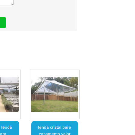
 tenda
tenda cristal para
para
casamento valor