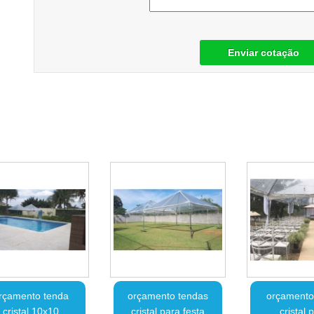
Enviar cotação
rçamento tenda
orçamento tendas
orçamento
cristal 10x10
cristal para festa
cristal 