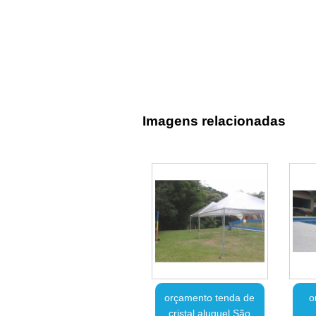
Imagens relacionadas
orçamento tenda de
o
cristal aluguel São