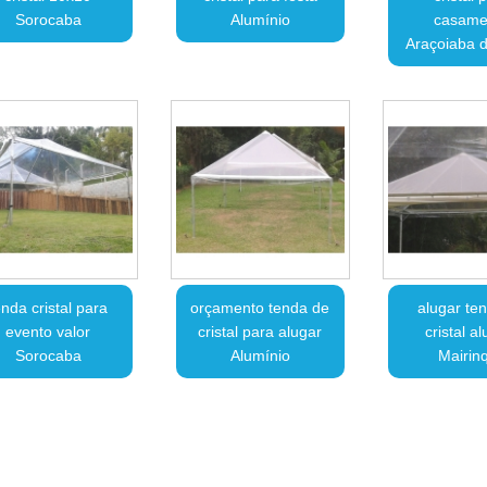
Sorocaba
Alumínio
casame
Araçoiaba d
enda cristal para
orçamento tenda de
alugar te
evento valor
cristal para alugar
cristal a
Sorocaba
Alumínio
Mairin