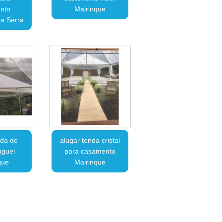
nto
Mairinque
a Serra
nda de
alugar tenda cristal
luguel
para casamento
que
Mairinque