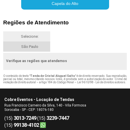
Capela do Alto
Regiões de Atendimento
Selecione:
São Paulo
Verifique as regiões que atendemos
O conteúdo do texto "
Tenda de Cristal Aluguel Salto
" é de direito reservado. Sua reprodução,
parcial ou total, mesmo citando nossos links, é proibida sem a autorização do autor. Crime de
violação de direito autoral – artigo 184 do Código Penal –
Lei 9610/98 - Lei de direitos autorais
.
Cobre Eventos - Locação de Tendas
Rua Francisco Carneiro da Silva, 140 - Vila Formosa
Sorocaba - SP - CEP: 18076-180
3013-7249
3239-7447
(15)
(15)
99138-4102
(15)