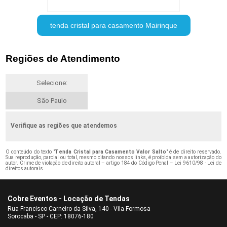
tenda cristal para casamento Mairinque
Regiões de Atendimento
Selecione:
São Paulo
Verifique as regiões que atendemos
O conteúdo do texto "
Tenda Cristal para Casamento Valor Salto
" é de direito reservado.
Sua reprodução, parcial ou total, mesmo citando nossos links, é proibida sem a autorização do
autor. Crime de violação de direito autoral – artigo 184 do Código Penal –
Lei 9610/98 - Lei de
direitos autorais
.
Cobre Eventos - Locação de Tendas
Rua Francisco Carneiro da Silva, 140 - Vila Formosa
Sorocaba - SP - CEP: 18076-180