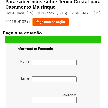
Para saber mais sobre Tenda Cristal para
Casamento Mairinque
Ligue para
(15) 3013-7249
,
(15) 3239-7447
,
(15)
99138-4102
ou
faça uma cotação
Faça sua cotação
Informações Pessoais
Nome:
Email:
Telefone: