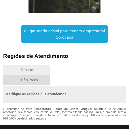
alugar tenda cristal para evento empresarial
Sorocaba
Regiões de Atendimento
Selecione:
São Paulo
Verifique as regiões que atendemos
O conteúdo do texto "
Orçamento Tenda de Cristal Aluguel Alumínio
" é de direito
reservado. Sua reprodução, parcial ou total, mesmo citando nossos links, é proibida sem a
autorização do autor. Crime de violação de direito autoral – artigo 184 do Código Penal –
Lei
9610/98 - Lei de direitos autorais
.