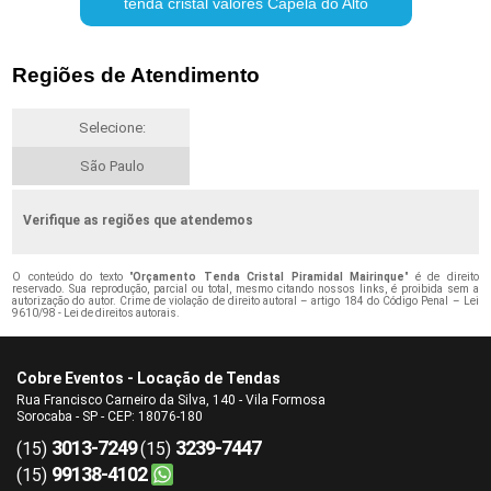
tenda cristal valores Capela do Alto
Regiões de Atendimento
Selecione:
São Paulo
Verifique as regiões que atendemos
O conteúdo do texto "
Orçamento Tenda Cristal Piramidal Mairinque
" é de direito
reservado. Sua reprodução, parcial ou total, mesmo citando nossos links, é proibida sem a
autorização do autor. Crime de violação de direito autoral – artigo 184 do Código Penal –
Lei
9610/98 - Lei de direitos autorais
.
Cobre Eventos - Locação de Tendas
Rua Francisco Carneiro da Silva, 140 - Vila Formosa
Sorocaba - SP - CEP: 18076-180
3013-7249
3239-7447
(15)
(15)
99138-4102
(15)