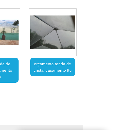
nda de
orçamento tenda de
samento
cristal casamento Itu
a