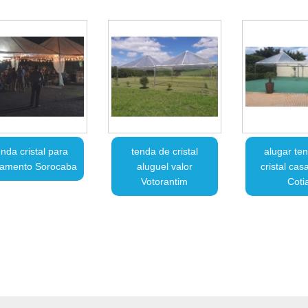
enda cristal para
tenda de cristal
alugar te
amento Sorocaba
aluguel valor
cristal ca
Votorantim
Coti