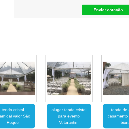
Enviar cotação
tenda cristal
alugar tenda cristal
tenda de c
ramidal valor São
para evento
casamento 
Roque
Votorantim
Ibiún