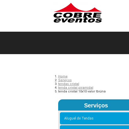
Home
Serviços
tendas cristal
tenda cristal piramidal
tenda cristal 10x10 valor Ibiúna
Serviços
Aluguel de Tendas