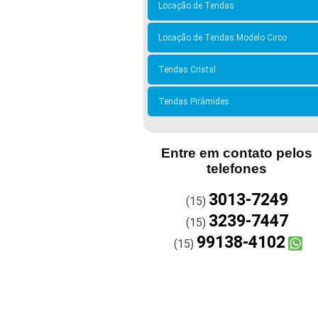
Locação de Tendas
Locação de Tendas Modelo Circo
Tendas Cristal
Tendas Pirâmides
Entre em contato pelos
telefones
3013-7249
(15)
3239-7447
(15)
99138-4102
(15)