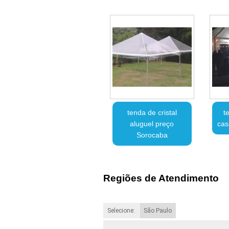
tenda de cristal
t
aluguel preço
cas
Sorocaba
Regiões de Atendimento
Selecione:
São Paulo