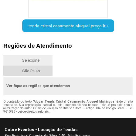
tenda cristal casamento aluguel preço Itu
Regiões de Atendimento
Selecione:
São Paulo
Verifique as regiões que atendemos
O conteúdo do texto "
Alugar Tenda Cristal Casamento Aluguel Mairinque
" é de direito
reservado. Sua reprodução, parcial ou total, mesmo citando nossos links, é proibida sem a
autorização do autor. Crime de violação de direito autoral – artigo 184 do Código Penal –
Lei
9610/98 - Lei de direitos autorais
.
Cobre Eventos - Locação de Tendas
Rua Francisco Carneiro da Silva, 140 - Vila Formosa