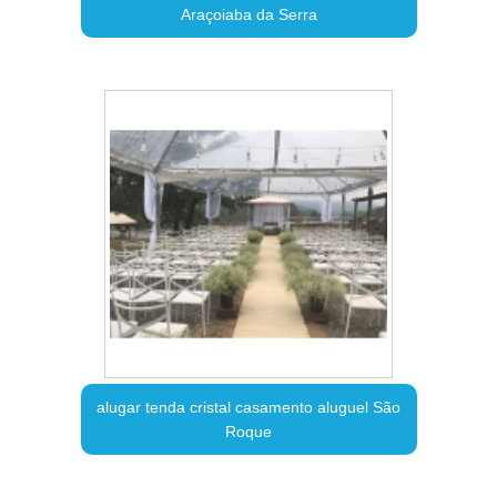
Araçoiaba da Serra
alugar tenda cristal casamento aluguel São
Roque