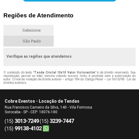
Regiões de Atendimento
Selecione:
São Paulo
Verifique as regiões que atendemos
O conteúdo do texto "
Tenda Cristal 10x10 Valor Votorantim
" é de direito reservado. Sua
reprodução, parcial ou total, mesmo citando nossos links, é proibida sem a autorização do
autor. Crime de violação de direito autoral – artigo 184 do Código Penal –
Lei 9610/98 - Lei de
direitos autorais
.
Cobre Eventos - Locação de Tendas
Rua Francisco Carneiro da Silva, 140 - Vila Formosa
Sorocaba - SP - CEP: 18076-180
3013-7249
3239-7447
(15)
(15)
99138-4102
(15)