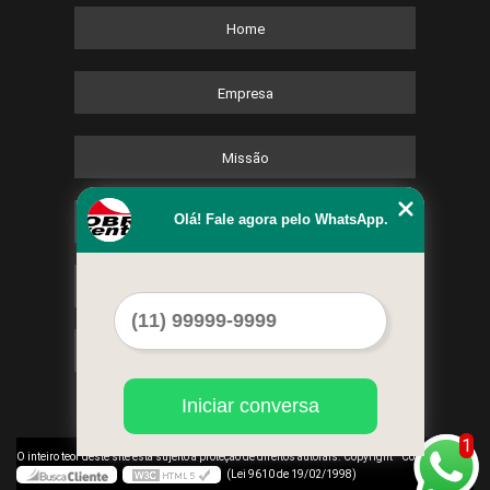
Home
Empresa
Missão
Olá! Fale agora pelo WhatsApp.
Serviços
Contato
Mapa do site
Iniciar conversa
1
©
O inteiro teor deste site está sujeito à proteção de direitos autorais. Copyright
Cobre Eventos
(Lei 9610 de 19/02/1998)