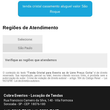
tenda cristal casamento aluguel valor São
Roque
Regiões de Atendimento
Selecione:
São Paulo
Verifique as regiões que atendemos
O conteúdo do texto "
Tenda Cristal para Evento ao Ar Livre Preço Cotia
" é de direito
reservado. Sua reprodução, parcial ou total, mesmo citando nossos links, é proibida sem a
autorização do autor. Crime de violação de direito autoral – artigo 184 do Código Penal –
Lei
9610/98 - Lei de direitos autorais
.
Cobre Eventos - Locação de Tendas
Rua Francisco Carneiro da Silva, 140 - Vila Formosa
Sorocaba - SP - CEP: 18076-180