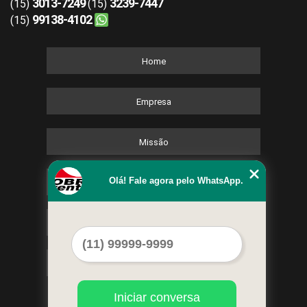
3013-7249
3239-7447
(15)
(15)
99138-4102
(15)
Home
Empresa
Missão
Olá! Fale agora pelo WhatsApp.
Serviços
Contato
Mapa do site
Iniciar conversa