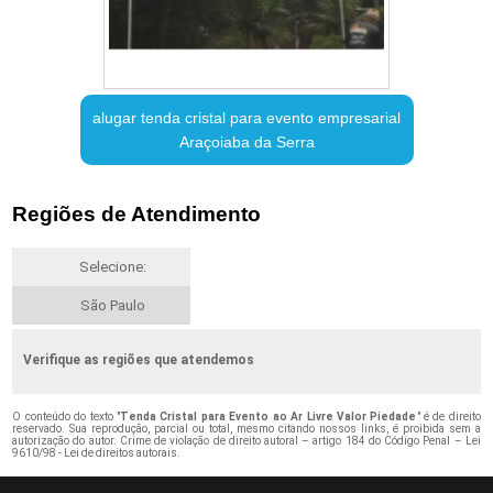
alugar tenda cristal para evento empresarial
Araçoiaba da Serra
Regiões de Atendimento
Selecione:
São Paulo
Verifique as regiões que atendemos
O conteúdo do texto "
Tenda Cristal para Evento ao Ar Livre Valor Piedade
" é de direito
reservado. Sua reprodução, parcial ou total, mesmo citando nossos links, é proibida sem a
autorização do autor. Crime de violação de direito autoral – artigo 184 do Código Penal –
Lei
9610/98 - Lei de direitos autorais
.