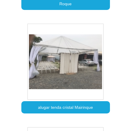
Roque
alugar tenda cristal Mairinque