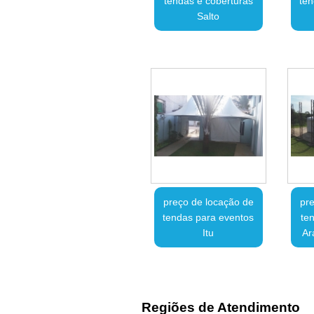
tendas e coberturas
ten
Salto
preço de locação de
pre
tendas para eventos
te
Itu
Ar
Regiões de Atendimento