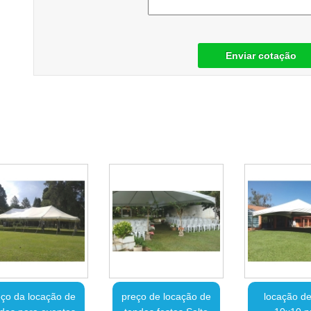
Enviar cotação
ço da locação de
preço de locação de
locação de