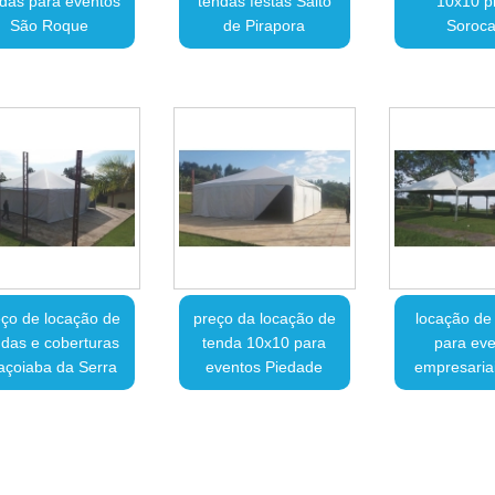
das para eventos
tendas festas Salto
10x10 p
São Roque
de Pirapora
Soroc
ço de locação de
preço da locação de
locação de
ndas e coberturas
tenda 10x10 para
para eve
açoiaba da Serra
eventos Piedade
empresariai