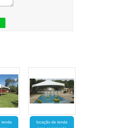
 tenda
locação de tenda