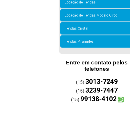
Locação de Tendas
Locação de Tendas Modelo Circo
Tendas Cristal
Tendas Pirâmides
Entre em contato pelos
telefones
3013-7249
(15)
3239-7447
(15)
99138-4102
(15)