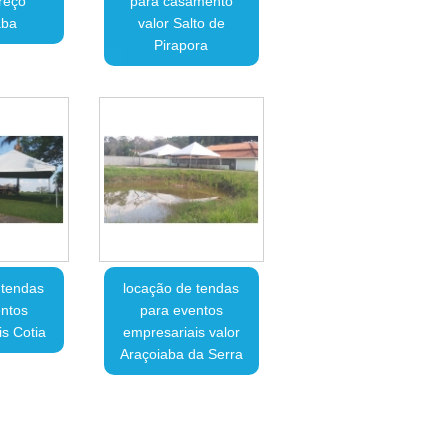
reço
para casamento
aba
valor Salto de
Pirapora
 tendas
locação de tendas
ntos
para eventos
s Cotia
empresariais valor
Araçoiaba da Serra