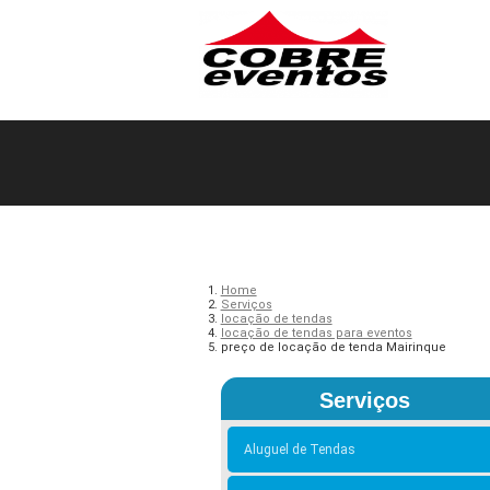
Home
Serviços
locação de tendas
locação de tendas para eventos
preço de locação de tenda Mairinque
Serviços
Aluguel de Tendas