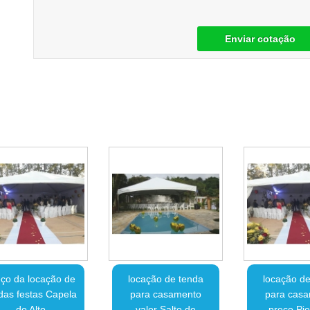
Enviar cotação
ço da locação de
locação de tenda
locação de
das festas Capela
para casamento
para cas
do Alto
valor Salto de
preço Pi