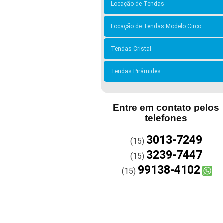
Locação de Tendas
Locação de Tendas Modelo Circo
Tendas Cristal
Tendas Pirâmides
Entre em contato pelos
telefones
3013-7249
(15)
3239-7447
(15)
99138-4102
(15)