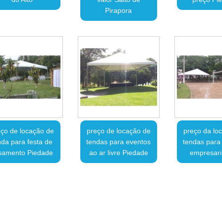
Pirapora
ço de locação de
preço de locação de
preço da lo
nda para festa de
tendas para eventos
tendas para
samento Piedade
ao ar livre Piedade
empresaria