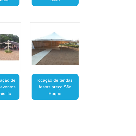
cação de
locação de tendas
 eventos
festas preço São
is Itu
Roque