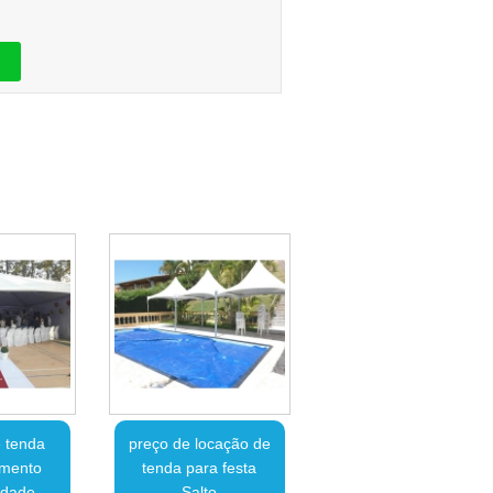
 tenda
preço de locação de
amento
tenda para festa
edade
Salto