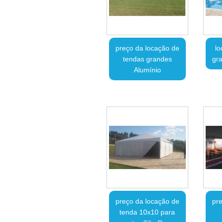
preço da locação de
lo
tendas grandes
gr
Alumínio
preço da locação de
pre
tenda 10x10 para