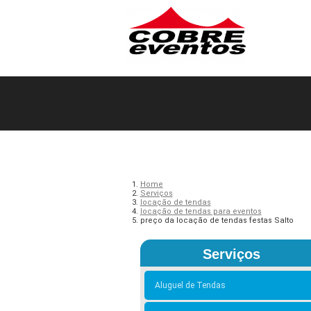
Home
Serviços
locação de tendas
locação de tendas para eventos
preço da locação de tendas festas Salto
Serviços
Aluguel de Tendas