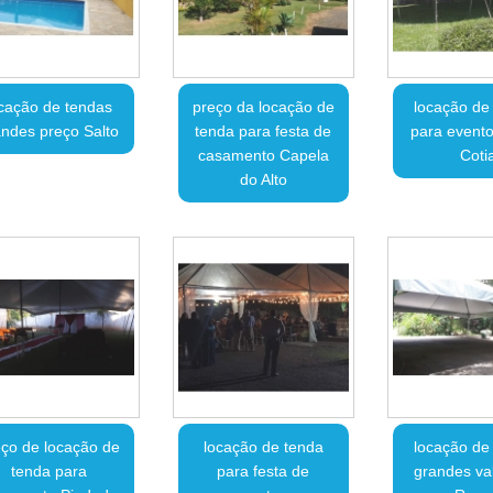
cação de tendas
preço da locação de
locação de
andes preço Salto
tenda para festa de
para evento
casamento Capela
Coti
do Alto
ço de locação de
locação de tenda
locação de
tenda para
para festa de
grandes va