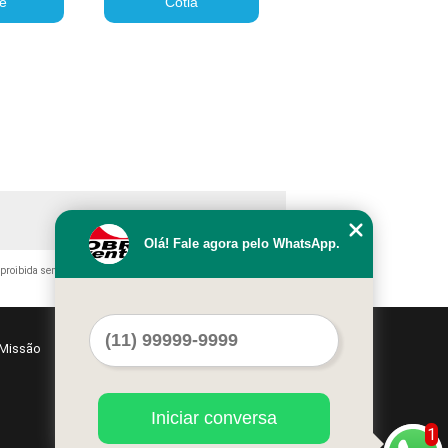
e
Cotia
Olá! Fale agora pelo WhatsApp.
 proibida sem a autorização do autor. Crime de violação de direito
Missão
Serviços
Contato
Mapa do site
Iniciar conversa
1