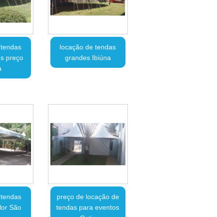
 tendas
locação de tendas
s preço
grandes Ibiúna
a
 tendas
preço de locação de
lor São
tendas para eventos