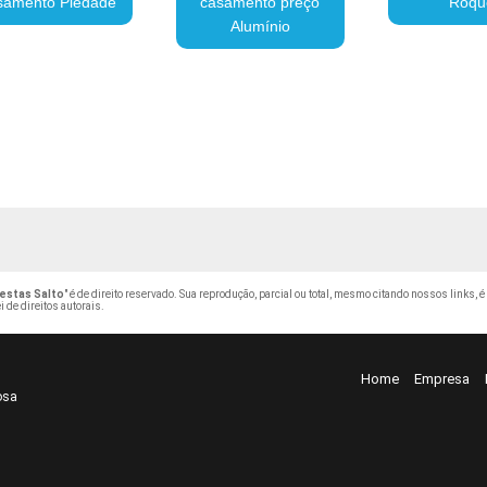
samento Piedade
casamento preço
Roqu
Alumínio
estas Salto
" é de direito reservado. Sua reprodução, parcial ou total, mesmo citando nossos links, é
i de direitos autorais
.
Home
Empresa
osa