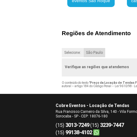
eventos São Roque
ca
Regiões de Atendimento
Selecione:
São Paulo
Verifique as regiões que atendemos
O conteúdo do texto "
Preço da Locação de Tendas F
autoral – artigo 184 do Código Penal –
Lei 9610/98 - Le
Cobre Eventos - Locação de Tendas
Rua Francisco Carneiro da Silva, 140 - Vila Form
Sorocaba - SP - CEP: 18076-180
3013-7249
3239-7447
(15)
(15)
99138-4102
(15)