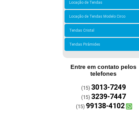
Locação de Tendas
Locação de Tendas Modelo Circo
Tendas Cristal
Tendas Pirâmides
Entre em contato pelos
telefones
3013-7249
(15)
3239-7447
(15)
99138-4102
(15)