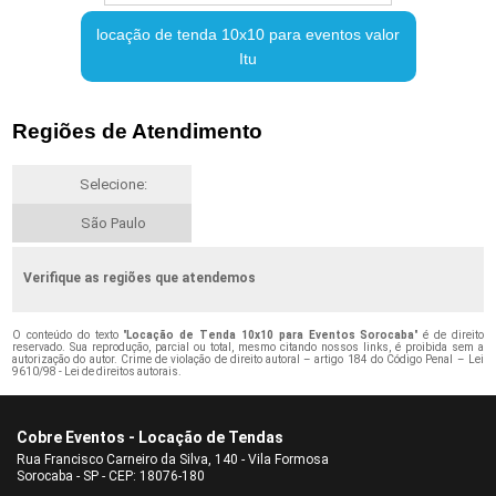
locação de tenda 10x10 para eventos valor
Itu
Regiões de Atendimento
Selecione:
São Paulo
Verifique as regiões que atendemos
O conteúdo do texto "
Locação de Tenda 10x10 para Eventos Sorocaba
" é de direito
reservado. Sua reprodução, parcial ou total, mesmo citando nossos links, é proibida sem a
autorização do autor. Crime de violação de direito autoral – artigo 184 do Código Penal –
Lei
9610/98 - Lei de direitos autorais
.
Cobre Eventos - Locação de Tendas
Rua Francisco Carneiro da Silva, 140 - Vila Formosa
Sorocaba - SP - CEP: 18076-180