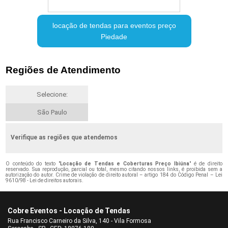
locação de tendas para eventos preço
Piedade
Regiões de Atendimento
Selecione:
São Paulo
Verifique as regiões que atendemos
O conteúdo do texto "
Locação de Tendas e Coberturas Preço Ibiúna
" é de direito
reservado. Sua reprodução, parcial ou total, mesmo citando nossos links, é proibida sem a
autorização do autor. Crime de violação de direito autoral – artigo 184 do Código Penal –
Lei
9610/98 - Lei de direitos autorais
.
Cobre Eventos - Locação de Tendas
Rua Francisco Carneiro da Silva, 140 - Vila Formosa