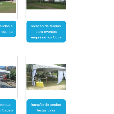
tendas e
locação de tendas
reço Itu
para eventos
empresariais Cotia
 tendas
locação de tendas
s Capela
festas valor