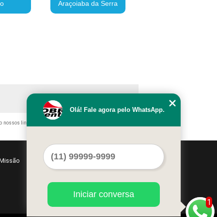
to
Araçoiaba da Serra
Olá! Fale agora pelo WhatsApp.
do nossos links, é proibida sem a autorização do autor. Crime de
Missão
Serviços
Contato
Mapa do site
Iniciar conversa
1