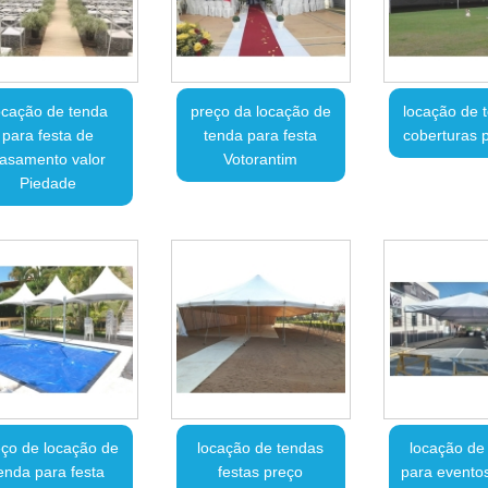
ocação de tenda
preço da locação de
locação de 
para festa de
tenda para festa
coberturas p
asamento valor
Votorantim
Piedade
ço de locação de
locação de tendas
locação de
enda para festa
festas preço
para evento