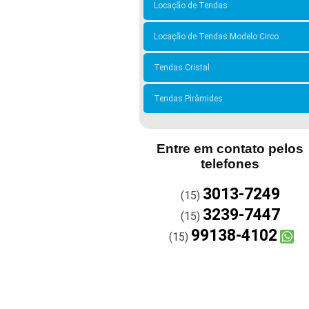
Locação de Tendas
Locação de Tendas Modelo Circo
Tendas Cristal
Tendas Pirâmides
Entre em contato pelos
telefones
3013-7249
(15)
3239-7447
(15)
99138-4102
(15)