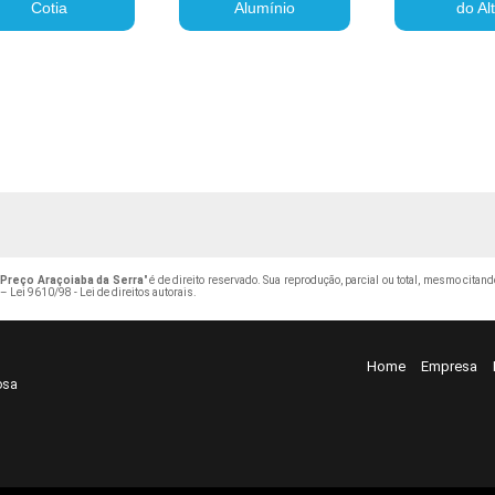
Cotia
Alumínio
do Al
Preço Araçoiaba da Serra
" é de direito reservado. Sua reprodução, parcial ou total, mesmo citan
 –
Lei 9610/98 - Lei de direitos autorais
.
Home
Empresa
osa