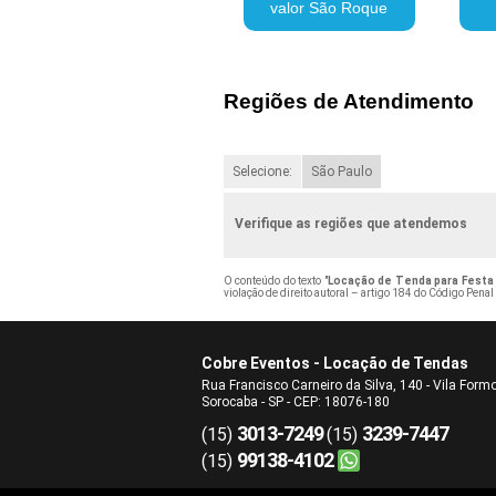
valor São Roque
Regiões de Atendimento
Selecione:
São Paulo
Verifique as regiões que atendemos
O conteúdo do texto "
Locação de Tenda para Festa 
violação de direito autoral – artigo 184 do Código Penal
Cobre Eventos - Locação de Tendas
Rua Francisco Carneiro da Silva, 140 - Vila Form
Sorocaba - SP - CEP: 18076-180
3013-7249
3239-7447
(15)
(15)
99138-4102
(15)